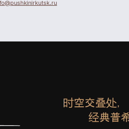
nfo@pushkinirkutsk.ru