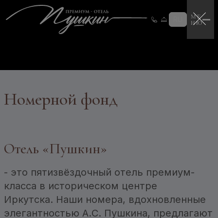
Программа лояльности
Историческая справка
RU
Сертификаты
TravelLine
Контакты
Войти
СЕРТИФИКАТЫ
Номерной фонд
Отель «Пушкин»
- это пятизвёздочный отель премиум-
класса в историческом центре
Иркутска. Наши номера, вдохновленные
элегантностью А.С. Пушкина, предлагают